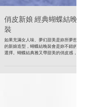
俏皮新娘 經典蝴蝶結晚
裝
如果充滿女人味、夢幻甜美是妳所夢想
的新娘造型，蝴蝶結晚裝會是妳不錯的
選擇。蝴蝶結典雅又帶甜美的俏皮感，
充滿獨特的魅力。穿上蝴蝶結晚裝讓新
娘搖身一變，成為讓人不捨得拆的「愛
的禮物」，散發幸福的氣息。 Evening
gowns with bows are filled...